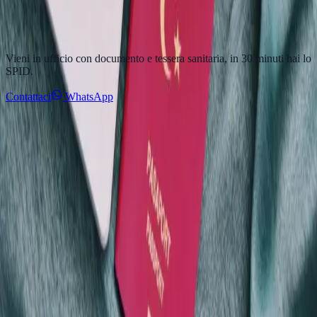
Verifichiamo spese, detrazioni e familiari a carico, prepariamo la
dichiarazione e ci occupiamo dell'invio telematico all'Agenzia delle
Entrate. Senza appuntamento.
Vieni in ufficio con documento e tessera sanitaria, in 30 minuti hai lo
SPID.
Contattaci
WhatsApp
A2Z Assistenza
Contatti e Sede
+39 353 315 3502
a2zassistenza@gmail.com
Via Corso del Popolo 74-76