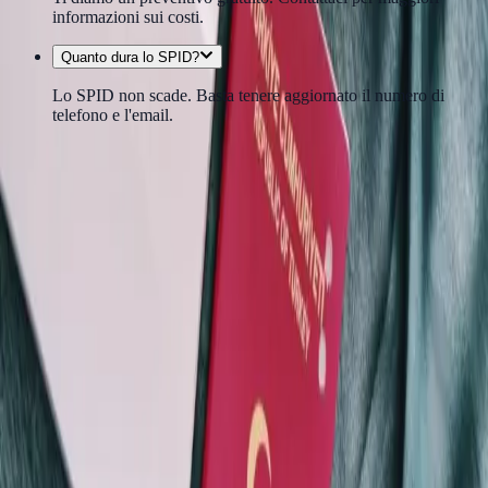
informazioni sui costi.
Quanto dura lo SPID?
Lo SPID non scade. Basta tenere aggiornato il numero di
telefono e l'email.
Servizi correlati
🧾
ISEE a Mestre
L'ISEE (Indicatore della Situazione Economica Equivalente) ti serve
per accedere a bonus, agevolazioni, mensa scolastica, asili nido e
tasse universitarie ridotte. Compiliamo con te la DSU e ci
occupiamo della trasmissione fino al rilascio dell'attestazione.
📋
Modello 730 a Mestre
Modello 730 a Mestre, compilato e trasmesso senza pensieri.