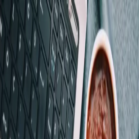
A2Z Assistenza
Home
Chi siamo
Servizi
Contatti
IT
Home
/
Servizi
/
SPID a Mestre
🔐
SPID a Mestre
Lo SPID è la tua identità digitale unica per accedere a tutti i servizi
della Pubblica Amministrazione italiana. Ti aiutiamo ad attivarlo in
ufficio, anche se non hai webcam o smartphone.
CONTATTACI
WhatsApp
…