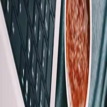
Tempo
20-30 minuti in ufficio · attivo subito
Costo
Preventivo gratuito
Documenti
4 elementi
Cosa otteni
Accesso a INPS, Agenzia Entrate, Comune, Sanità
Una sola identità per oltre 10.000 servizi
Validità illimitata, sicuro a doppio fattore
Attivazione assistita in presenza