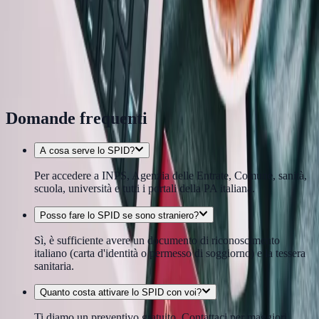
Documenti da portare
✓
Carta d'identità o passaporto in corso di validità
✓
Tessera sanitaria o codice fiscale
✓
Numero di cellulare personale
✓
Indirizzo email personale
Domande frequenti
A cosa serve lo SPID?
Per accedere a INPS, Agenzia delle Entrate, Comune, sanità,
scuola, università e tutti i portali della PA italiana.
Posso fare lo SPID se sono straniero?
Sì, è sufficiente avere un documento di riconoscimento
italiano (carta d'identità o permesso di soggiorno) e la tessera
sanitaria.
Quanto costa attivare lo SPID con voi?
Ti diamo un preventivo gratuito. Contattaci per maggiori